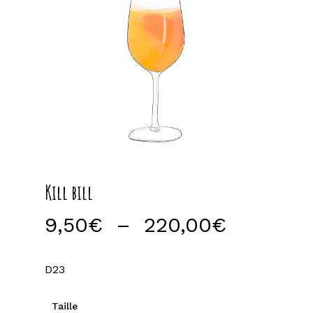
Kill bill
Plage
9,50
€
–
220,00
€
de
prix :
D23
9,50€
à
Taille