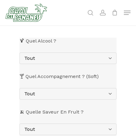
Skip
to
Men
search
account
main
content
🍹 Quel Alcool ?
Tout
🍸 Quel Accompagnement ? (Soft)
Tout
🍌 Quelle Saveur En Fruit ?
Tout