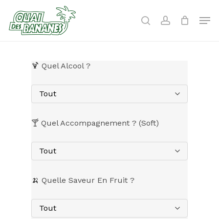
Skip
to
Men
search
account
main
content
🍹 Quel Alcool ?
Tout
🍸 Quel Accompagnement ? (Soft)
Tout
🍌 Quelle Saveur En Fruit ?
Tout