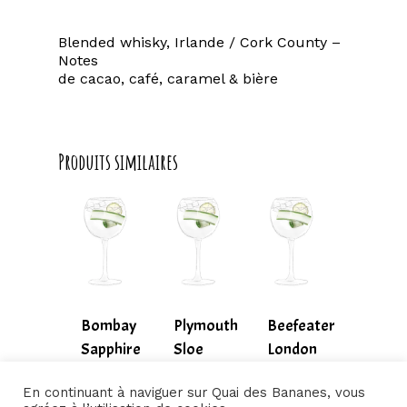
Blended whisky, Irlande / Cork County –
Notes
de cacao, café, caramel & bière
Produits similaires
Bombay
Plymouth
Beefeater
Sapphire
Sloe
London
Gin
Garden
11,00
€
En continuant à naviguer sur Quai des Bananes, vous
11,00
€
12,50
€