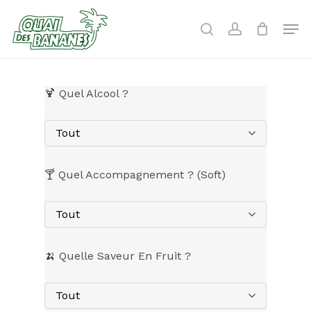
Skip
to
Men
search
account
main
content
🍹 Quel Alcool ?
Tout
🍸 Quel Accompagnement ? (Soft)
Tout
🍌 Quelle Saveur En Fruit ?
Tout