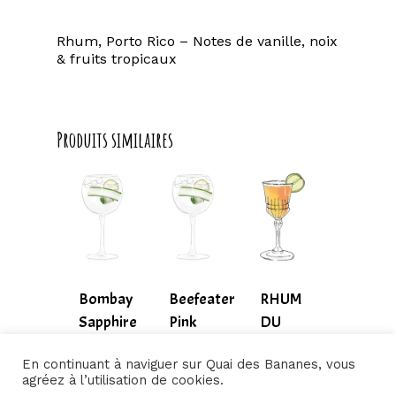
Rhum, Porto Rico – Notes de vanille, noix
& fruits tropicaux
Produits similaires
Bombay
Beefeater
RHUM
Sapphire
Pink
DU
9,00
€
MOMENT
11,00
€
10,50
€
En continuant à naviguer sur Quai des Bananes, vous
9,00
€
agréez à l’utilisation de cookies.