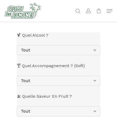
Skip
to
Men
search
account
main
content
🍹 Quel Alcool ?
Tout
🍸 Quel Accompagnement ? (Soft)
Tout
🍌 Quelle Saveur En Fruit ?
Tout