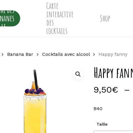
Carte
ai des
interactive
ananes
Shop
des
lle
cocktails
Banana Bar
Cocktails avec alcool
Happy fanny
Happy fan
9,50
€
–
B40
Taille