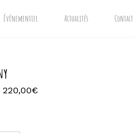
Événementiel
Actualités
Contact
ny
Plage
220,00
€
de
prix :
9,50€
à