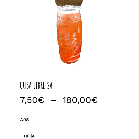
CUBA LIBRE SA
Plage
7,50
€
–
180,00
€
de
prix :
A98
7,50€
à
Taille