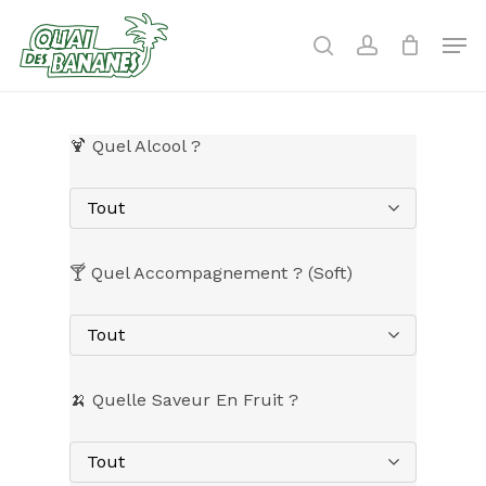
Skip
to
Men
search
account
main
content
🍹 Quel Alcool ?
Tout
🍸 Quel Accompagnement ? (Soft)
Tout
🍌 Quelle Saveur En Fruit ?
Tout