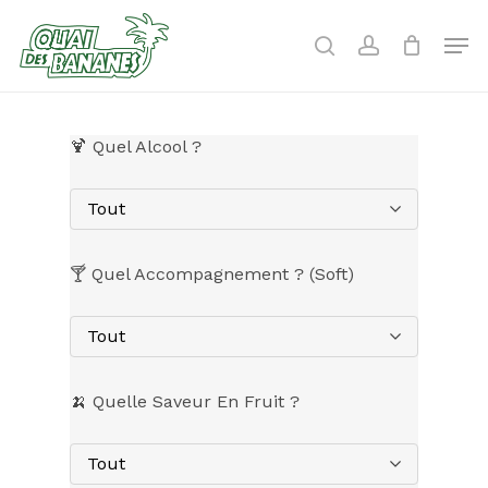
Skip
to
Men
search
account
main
content
🍹 Quel Alcool ?
Tout
🍸 Quel Accompagnement ? (Soft)
Tout
🍌 Quelle Saveur En Fruit ?
Tout