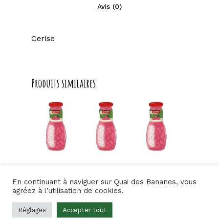
Avis (0)
Cerise
Produits similaires
3,50
€
3,50
€
3,50
€
Ananas
Maracuja
Cranberry
En continuant à naviguer sur Quai des Bananes, vous
3,50
€
3,50
€
3,50
€
agréez à l’utilisation de cookies.
Réglages
Accepter tout