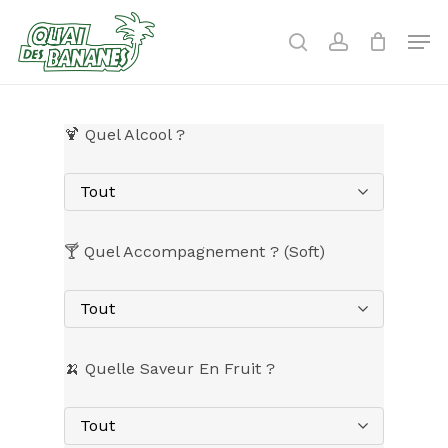
Skip
to
Men
search
account
main
content
🍹 Quel Alcool ?
Tout
🍸 Quel Accompagnement ? (Soft)
Tout
🍌 Quelle Saveur En Fruit ?
Tout