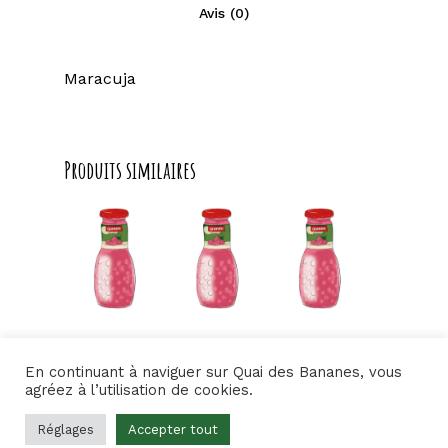
Avis (0)
Maracuja
Produits similaires
3,50
€
3,50
€
3,50
€
Orange
Goyave
Litchi
En continuant à naviguer sur Quai des Bananes, vous
3,50
€
3,50
€
3,50
€
agréez à l’utilisation de cookies.
Réglages
Accepter tout