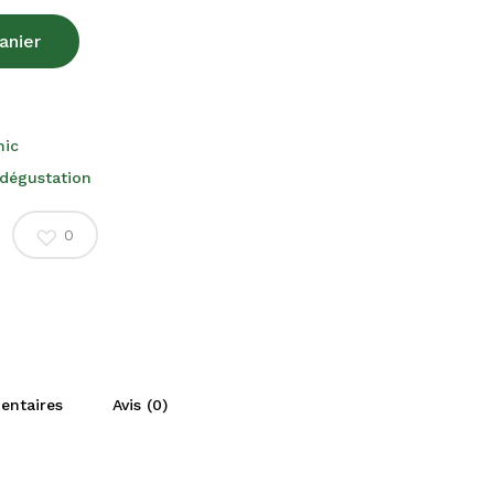
anier
nic
dégustation
0
entaires
Avis (0)