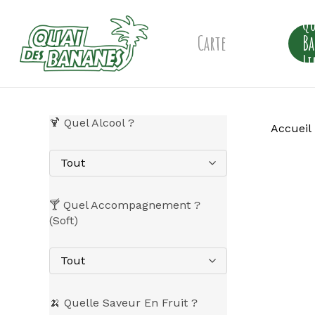
Skip
Qu
to
main
Carte
B
content
Li
🍹 Quel Alcool ?
Accueil
Tout
🍸 Quel Accompagnement ?
(Soft)
Tout
🍌 Quelle Saveur En Fruit ?