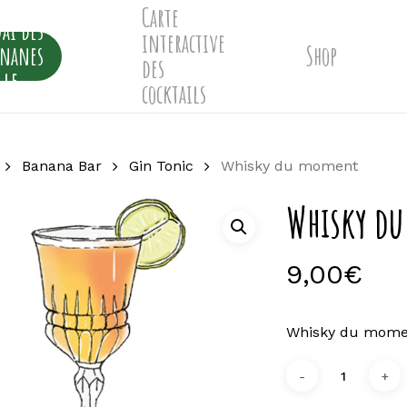
Carte
ai des
interactive
ananes
Shop
des
lle
cocktails
Banana Bar
Gin Tonic
Whisky du moment
Whisky d
9,00
€
Whisky du mome