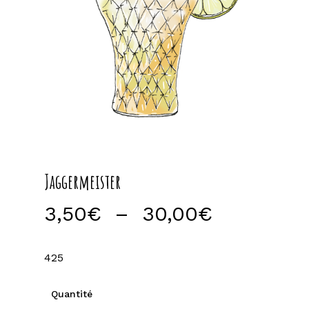
Jaggermeister
Plage
3,50
€
–
30,00
€
de
prix :
425
3,50€
à
Quantité