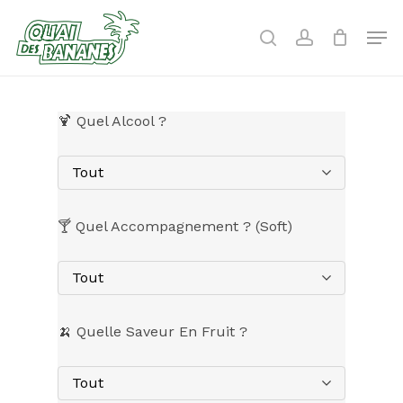
Skip
to
Men
search
account
main
content
🍹 Quel Alcool ?
Tout
🍸 Quel Accompagnement ? (Soft)
Tout
🍌 Quelle Saveur En Fruit ?
Tout