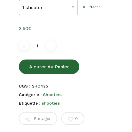
30,00€
1 shooter
Effacer
3,50
€
Ajouter Au Panier
UGS :
SHO425
Catégorie :
Shooters
Étiquette :
shooters
Partager
0