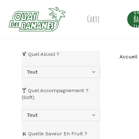
Skip
Qu
to
main
Carte
B
content
Li
🍹 Quel Alcool ?
Accueil
Tout
🍸 Quel Accompagnement ?
(Soft)
Tout
🍌 Quelle Saveur En Fruit ?