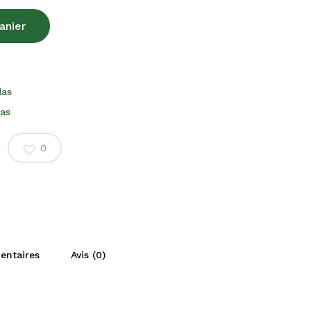
anier
das
as
0
entaires
Avis (0)