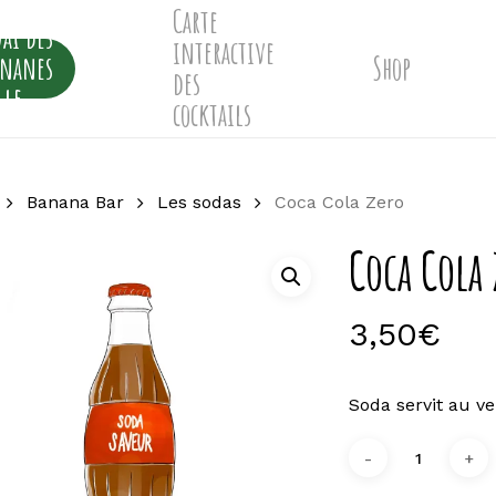
Carte
ai des
interactive
ananes
Shop
des
lle
cocktails
Banana Bar
Les sodas
Coca Cola Zero
Coca Cola 
3,50
€
Soda servit au ve