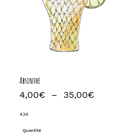
Absinthe
Plage
4,00
€
–
35,00
€
de
prix :
434
4,00€
à
Quantité