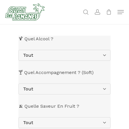
Skip
to
Men
search
account
main
content
🍹 Quel Alcool ?
Tout
🍸 Quel Accompagnement ? (Soft)
Tout
🍌 Quelle Saveur En Fruit ?
Tout