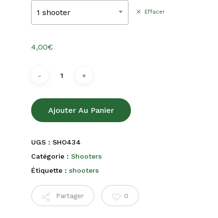
35,00€
1 shooter
Effacer
4,00
€
Ajouter Au Panier
UGS :
SHO434
Catégorie :
Shooters
Étiquette :
shooters
Partager
0