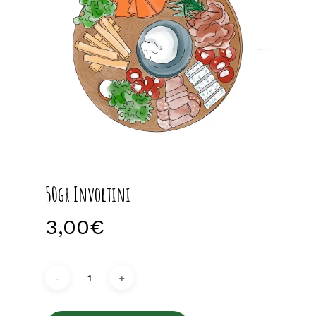
50gr Involtini
3,00
€