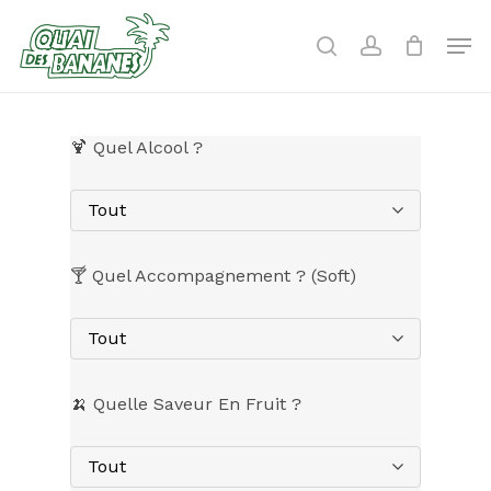
Skip
to
Men
search
account
main
content
🍹 Quel Alcool ?
Tout
🍸 Quel Accompagnement ? (Soft)
Tout
🍌 Quelle Saveur En Fruit ?
Tout