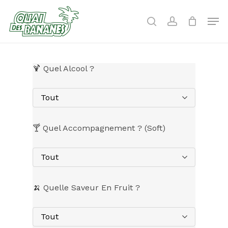
Skip
to
Men
search
account
main
content
🍹 Quel Alcool ?
Tout
🍸 Quel Accompagnement ? (Soft)
Tout
🍌 Quelle Saveur En Fruit ?
Tout