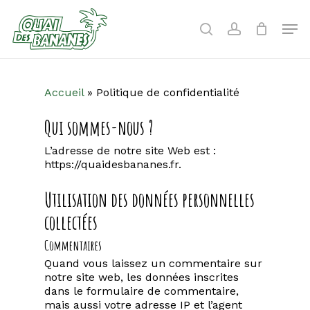
Skip
to
Men
search
account
main
content
Accueil
»
Politique de confidentialité
Qui sommes-nous ?
L’adresse de notre site Web est :
https://quaidesbananes.fr.
Utilisation des données personnelles
collectées
Commentaires
Quand vous laissez un commentaire sur
notre site web, les données inscrites
dans le formulaire de commentaire,
mais aussi votre adresse IP et l’agent