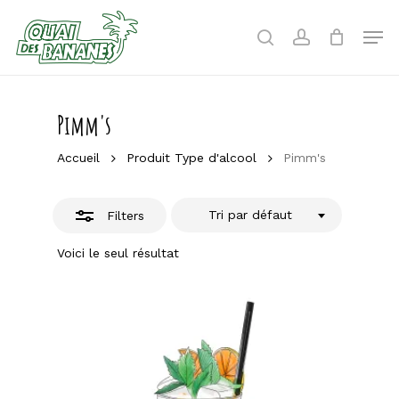
Skip
to
Men
Close
search
account
main
Filters
content
Pimm's
Accueil
Produit Type d'alcool
Pimm's
Tri par défaut
Filters
Voici le seul résultat