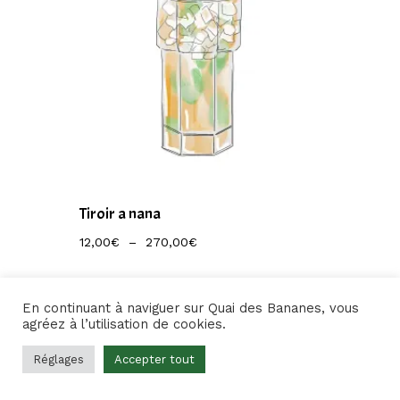
Tiroir a nana
Plage
12,00
€
–
270,00
€
De
Prix :
12,00€
À
En continuant à naviguer sur Quai des Bananes, vous
270,00€
agréez à l’utilisation de cookies.
Réglages
Accepter tout