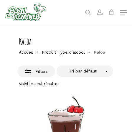
Skip
to
Men
Close
search
account
main
Filters
content
Kaloa
Accueil
Produit Type d'alcool
Kaloa
Tri par défaut
Filters
Voici le seul résultat