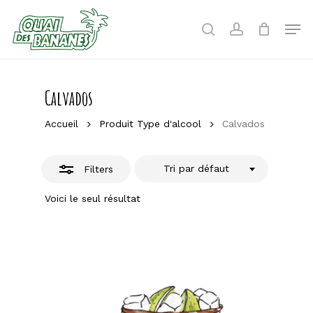
Skip
to
Men
Close
search
account
main
Filters
content
Calvados
Accueil
Produit Type d'alcool
Calvados
Tri par défaut
Filters
Voici le seul résultat