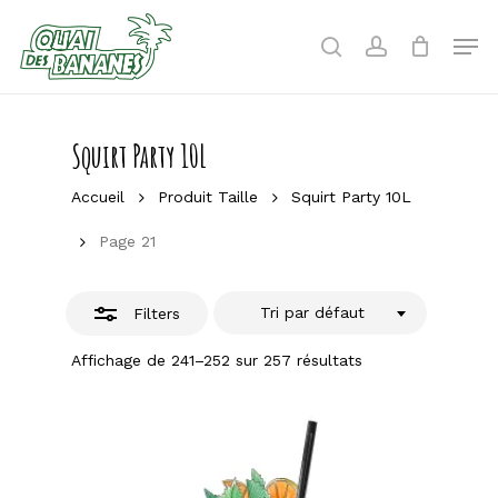
Skip
to
Men
Close
search
account
main
Filters
content
Squirt Party 10L
Accueil
Produit Taille
Squirt Party 10L
Page 21
Tri par défaut
Filters
Affichage de 241–252 sur 257 résultats