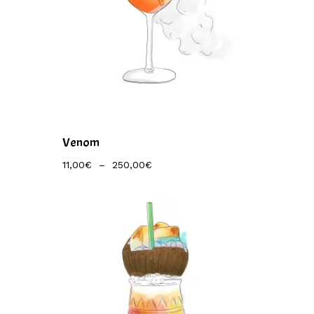
Venom
Plage
11,00
€
–
250,00
€
De
Prix :
11,00€
À
250,00€