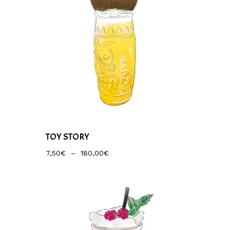
TOY STORY
Plage
7,50
€
–
180,00
€
De
Prix :
7,50€
À
180,00€