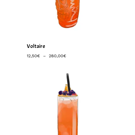
Voltaire
Plage
12,50
€
–
280,00
€
De
Prix :
12,50€
À
280,00€