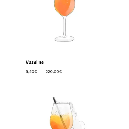
Vaseline
Plage
9,50
€
–
220,00
€
De
Prix :
9,50€
À
220,00€