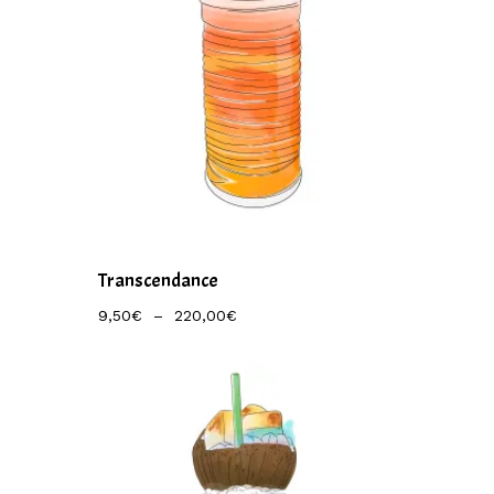
Transcendance
Plage
9,50
€
–
220,00
€
De
Prix :
9,50€
À
220,00€