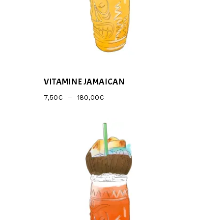
VITAMINE JAMAICAN
Plage
7,50
€
–
180,00
€
De
Prix :
7,50€
À
180,00€