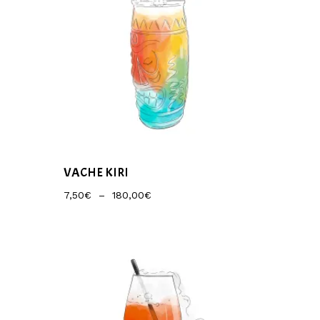
VACHE KIRI
Plage
7,50
€
–
180,00
€
De
Prix :
7,50€
À
180,00€