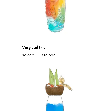
Very bad trip
Plage
20,00
€
–
430,00
€
De
Prix :
20,00€
À
430,00€