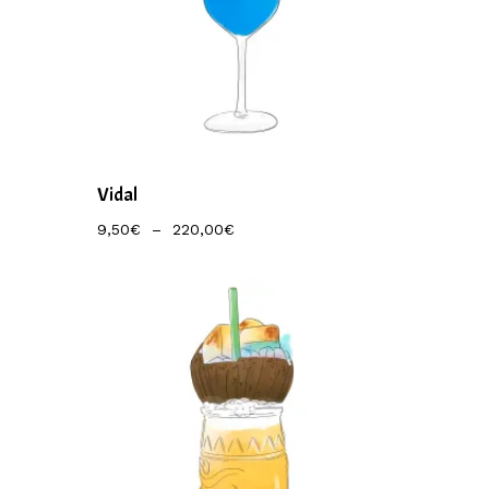
Vidal
Plage
9,50
€
–
220,00
€
De
Prix :
9,50€
À
220,00€