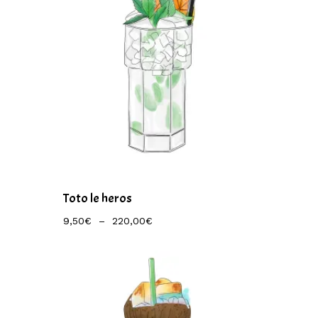
Toto le heros
Plage
9,50
€
–
220,00
€
De
Prix :
9,50€
À
220,00€