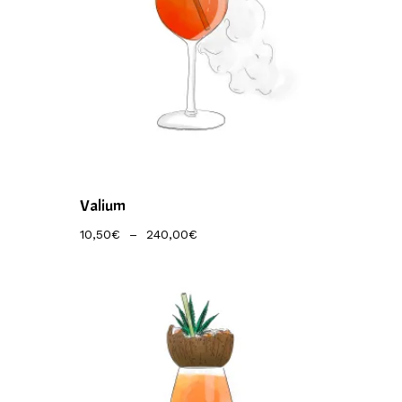
Valium
Plage
10,50
€
–
240,00
€
De
Prix :
10,50€
À
240,00€