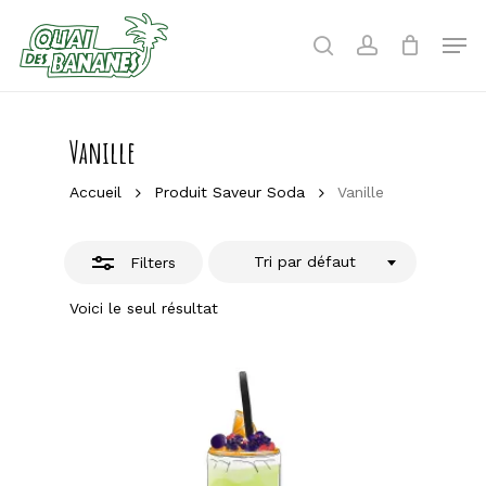
Skip
to
Men
Close
search
account
main
Filters
content
Vanille
Accueil
Produit Saveur Soda
Vanille
Tri par défaut
Filters
Voici le seul résultat