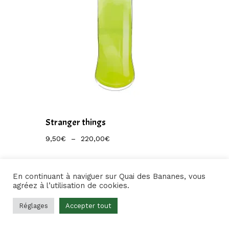
Stranger things
Plage
9,50
€
–
220,00
€
De
Prix :
9,50€
À
En continuant à naviguer sur Quai des Bananes, vous
220,00€
agréez à l’utilisation de cookies.
Réglages
Accepter tout