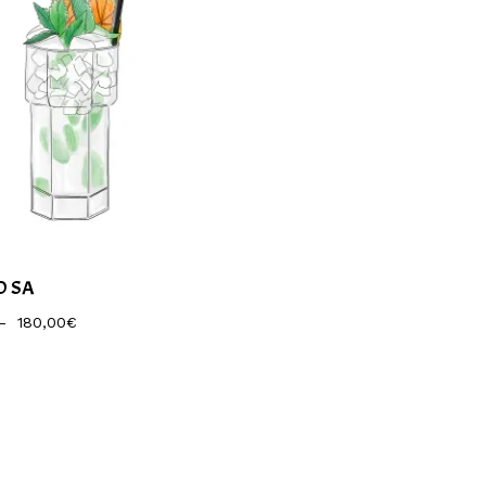
O SA
Plage
–
180,00
€
De
Prix :
7,50€
À
180,00€