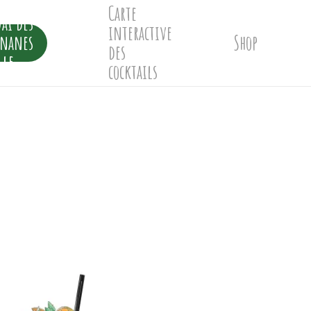
Carte
ai des
interactive
ananes
Shop
des
lle
cocktails