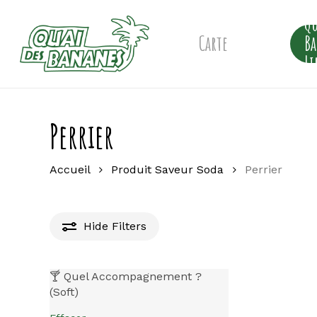
Skip
Qu
to
main
Carte
B
content
Li
Perrier
Accueil
Produit Saveur Soda
Perrier
Hide
Filters
🍸 Quel Accompagnement ?
(Soft)