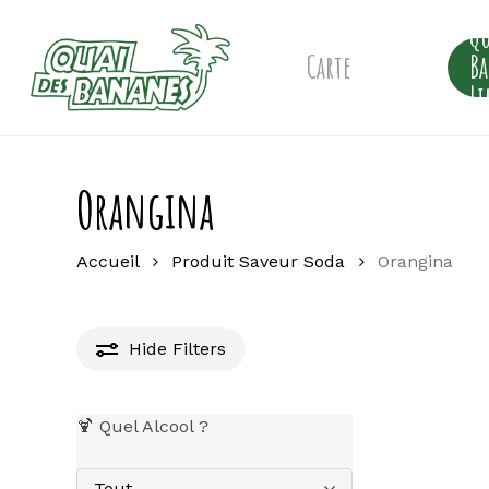
Skip
Qu
to
main
Carte
B
content
Li
Orangina
Accueil
Produit Saveur Soda
Orangina
Hide
Filters
🍹 Quel Alcool ?
Tout