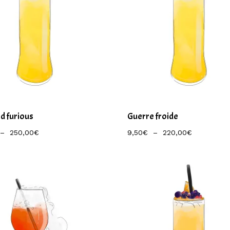
d furious
Guerre froide
Plage
Plage
–
250,00
€
9,50
€
–
220,00
€
De
De
Prix :
Prix :
11,00€
9,50€
À
À
250,00€
220,00€