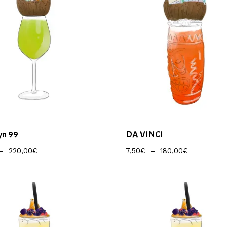
yn 99
DA VINCI
Plage
Plage
–
220,00
€
7,50
€
–
180,00
€
De
De
Prix :
Prix :
9,50€
7,50€
À
À
220,00€
180,00€