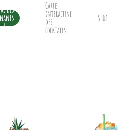
Carte
ai des
interactive
ananes
Shop
des
lle
cocktails