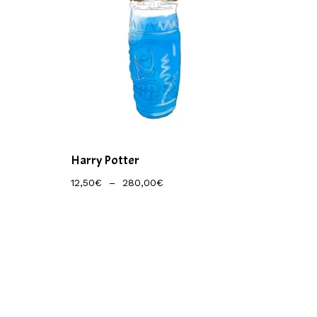
Harry Potter
Plage
12,50
€
–
280,00
€
De
Prix :
12,50€
À
280,00€