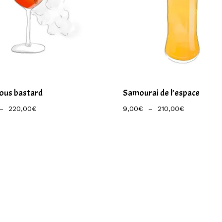
ious bastard
Samourai de l’espace
Plage
Plage
–
220,00
€
9,00
€
–
210,00
€
De
De
Prix :
Prix :
9,50€
9,00€
À
À
220,00€
210,00€