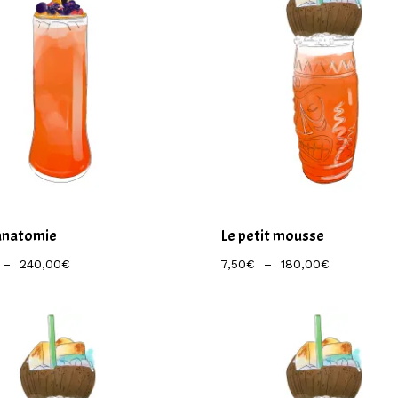
anatomie
Le petit mousse
Plage
Plage
–
240,00
€
7,50
€
–
180,00
€
De
De
Prix :
Prix :
10,50€
7,50€
À
À
240,00€
180,00€