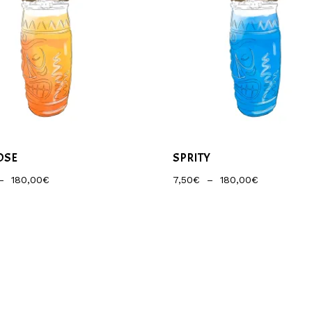
OSE
SPRITY
Plage
Plage
–
180,00
€
7,50
€
–
180,00
€
De
De
Prix :
Prix :
7,50€
7,50€
À
À
180,00€
180,00€