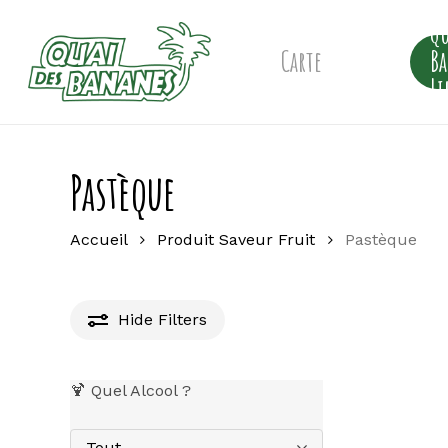
Skip
Qu
to
main
Carte
B
content
Li
Pastèque
Accueil
Produit Saveur Fruit
Pastèque
Hide
Filters
🍹 Quel Alcool ?
Tout