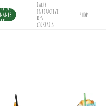
Carte
ai des
interactive
ananes
Shop
des
lle
cocktails