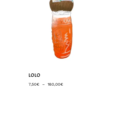
LOLO
Plage
7,50
€
–
180,00
€
De
Prix :
7,50€
À
180,00€