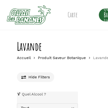
Skip
Qu
to
main
Carte
B
content
Li
Lavande
Accueil
Produit Saveur Botanique
Lavand
Hide
Filters
🍹 Quel Alcool ?
Tout