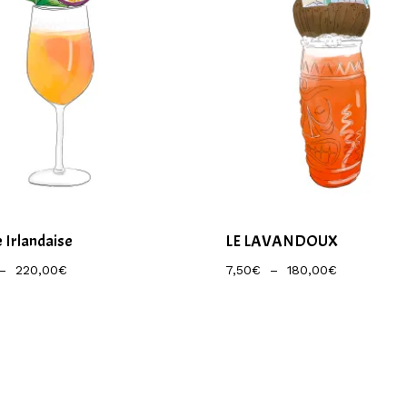
e Irlandaise
LE LAVANDOUX
Plage
Plage
–
220,00
€
7,50
€
–
180,00
€
De
De
Prix :
Prix :
9,50€
7,50€
À
À
220,00€
180,00€