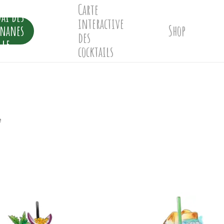
Carte
ai des
interactive
ananes
Shop
des
lle
cocktails
e