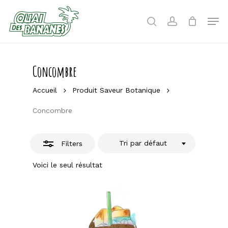
Skip
to
Men
Close
search
account
main
Filters
content
Concombre
Accueil
Produit Saveur Botanique
Concombre
Tri par défaut
Filters
Voici le seul résultat