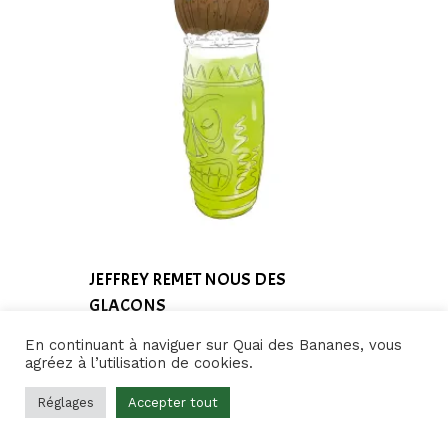
JEFFREY REMET NOUS DES
GLACONS
Plage
7,50
€
–
180,00
€
En continuant à naviguer sur Quai des Bananes, vous
De
agréez à l’utilisation de cookies.
Prix :
7,50€
Réglages
Accepter tout
À
180,00€