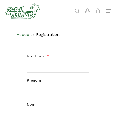
Skip
to
Men
search
account
main
content
Accueil
»
Registration
Identifiant
*
Prénom
Nom