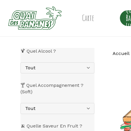
Skip
Qu
to
main
Carte
B
content
Li
🍹 Quel Alcool ?
Accueil
Tout
🍸 Quel Accompagnement ?
(Soft)
Tout
🍌 Quelle Saveur En Fruit ?