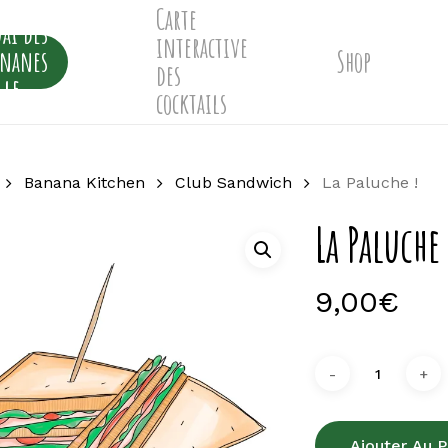
Carte
ai des
interactive
ananes
Shop
des
lle
cocktails
Banana Kitchen
Club Sandwich
La Paluche !
La Paluche 
9,00
€
Ajouter Au P