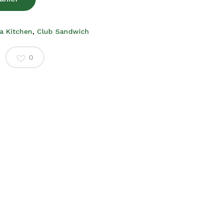
a Kitchen
,
Club Sandwich
0