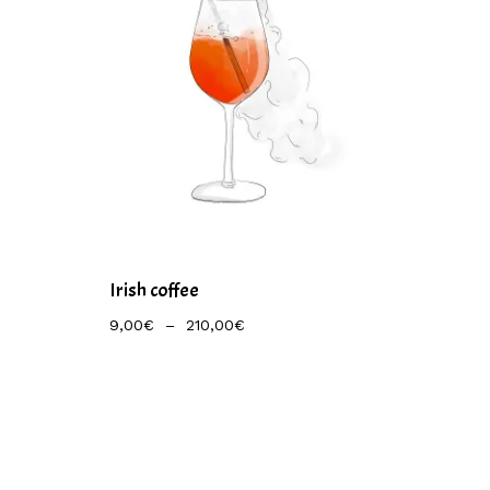
Irish coffee
Plage
9,00
€
–
210,00
€
De
Prix :
9,00€
À
210,00€