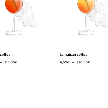
 coffee
Jamaican coffee
Plage
Plage
–
210,00
€
9,50
€
–
220,00
€
De
De
Prix :
Prix :
9,00€
9,50€
À
À
210,00€
220,00€