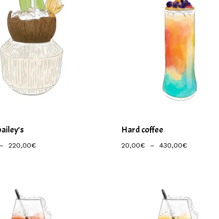
ailey’s
Hard coffee
Plage
Plage
–
220,00
€
20,00
€
–
430,00
€
De
De
Prix :
Prix :
9,50€
20,00€
À
À
220,00€
430,00€