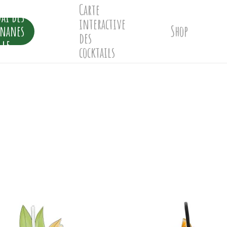
Carte
ai des
interactive
ananes
Shop
des
lle
cocktails