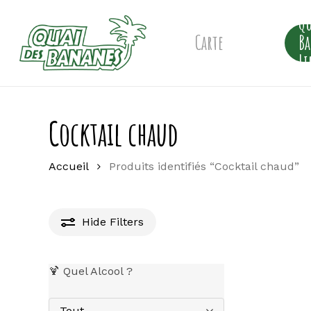
Skip
Qu
to
main
Carte
B
content
Li
Cocktail chaud
Accueil
Produits identifiés “Cocktail chaud”
Hide
Filters
🍹 Quel Alcool ?
Tout