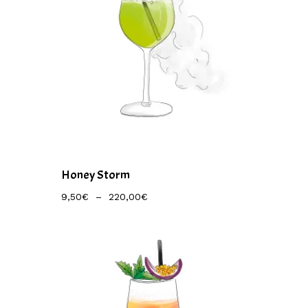
Honey Storm
Plage
9,50
€
–
220,00
€
De
Prix :
9,50€
À
220,00€