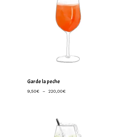
Garde la peche
Plage
9,50
€
–
220,00
€
De
Prix :
9,50€
À
220,00€