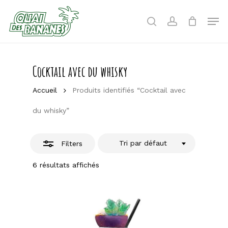
Skip
to
Men
Close
search
account
main
Filters
content
Cocktail avec du whisky
Accueil
Produits identifiés “Cocktail avec
du whisky”
Tri par défaut
Filters
6 résultats affichés