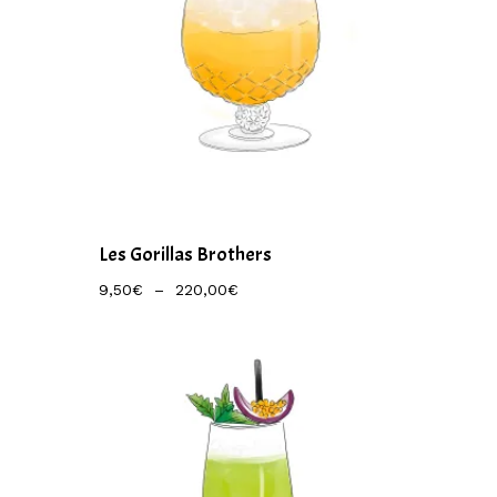
Les Gorillas Brothers
Plage
9,50
€
–
220,00
€
De
Prix :
9,50€
À
220,00€