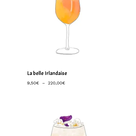
La belle Irlandaise
Plage
9,50
€
–
220,00
€
De
Prix :
9,50€
À
220,00€