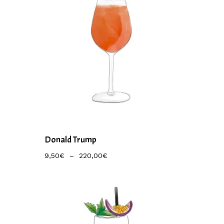
Donald Trump
Plage
9,50
€
–
220,00
€
De
Prix :
9,50€
À
220,00€