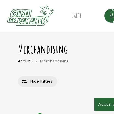
Skip
Qu
to
main
Carte
B
content
Li
Merchandising
Accueil
Merchandising
Hide
Filters
Aucun p