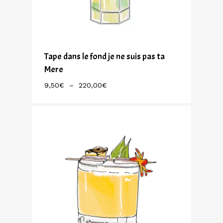
Tape dans le fond je ne suis pas ta
Mere
Plage
9,50
€
–
220,00
€
De
Prix :
9,50€
À
220,00€