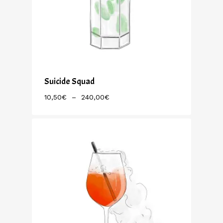
Suicide Squad
Plage
10,50
€
–
240,00
€
De
Prix :
10,50€
À
240,00€