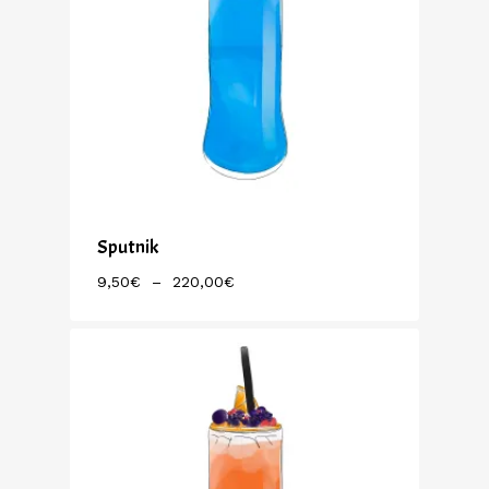
Sputnik
Plage
9,50
€
–
220,00
€
De
Prix :
9,50€
À
220,00€