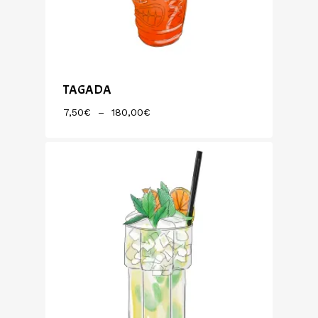
TAGADA
Plage
7,50
€
–
180,00
€
De
Prix :
7,50€
À
180,00€