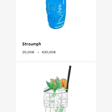
Stroumph
Plage
20,00
€
–
430,00
€
De
Prix :
20,00€
À
430,00€