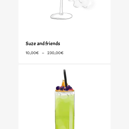
Suze and friends
Plage
10,00
€
–
230,00
€
De
Prix :
10,00€
À
230,00€