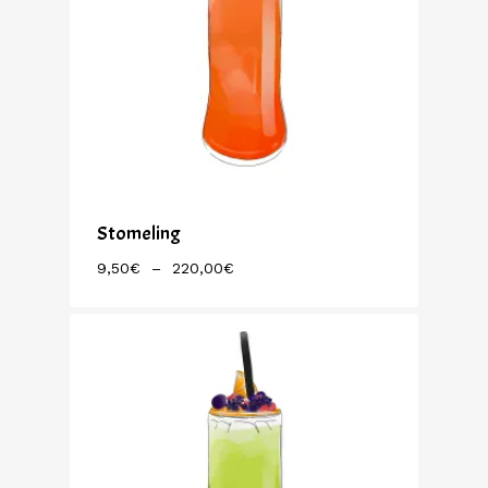
Stomeling
Plage
9,50
€
–
220,00
€
De
Prix :
9,50€
À
220,00€