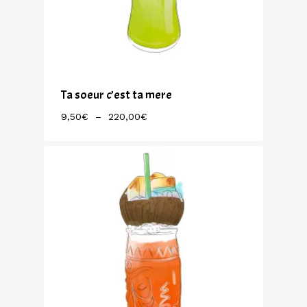
Ta soeur c’est ta mere
Plage
9,50
€
–
220,00
€
De
Prix :
9,50€
À
220,00€