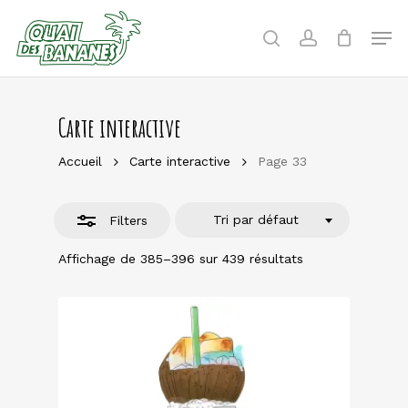
Skip
to
Men
Close
search
account
main
Filters
content
Carte interactive
Accueil
Carte interactive
Page 33
Tri par défaut
Filters
Affichage de 385–396 sur 439 résultats