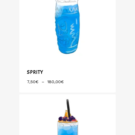
SPRITY
Plage
7,50
€
–
180,00
€
De
Prix :
7,50€
À
180,00€