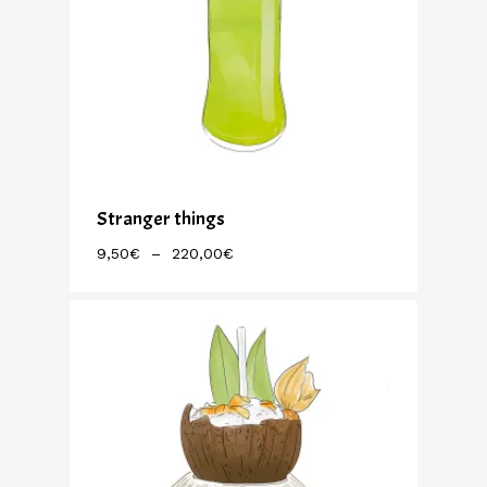
Stranger things
Plage
9,50
€
–
220,00
€
De
Prix :
9,50€
À
220,00€